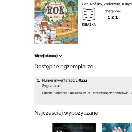
Fen, Rośliny, Zwierzęta, Ksią
dostępne:
1 z 1
Więcej informacji
Dostępne egzemplarze
1.
Numer inwentarzowy:
8224
Sygnatura:
I
Gminna Biblioteka Publiczna im. M. Dąbrowskiej
w Komorowie
,
Najczęściej wypożyczane