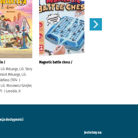
ie /
Magnetic battle chess /
Gołoborze
Lili Mésange, Lili. Story
Siembieda, Maciej Społeczny
mont Mésange, Lili.
Instytut Wydawniczy Znak
Stefano (1974- )
Lili. Mosiewicz-Szrejter,
71- ) Lenoble, H
acja dostępności
Jesteśmy na: