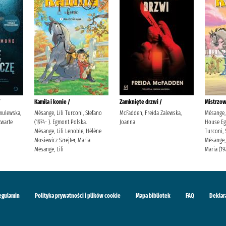
/
Kamila i konie /
Zamknięte drzwi /
Mistrzow
mulewska,
Mésange, Lili Turconi, Stefano
McFadden, Freida Zalewska,
Mésange, 
warte
(1974- ). Egmont Polska.
Joanna
House Eg
Mésange, Lili Lenoble, Hélène
Turconi, 
Mosiewicz-Szrejter, Maria
Mésange, 
Mésange, Lili
Maria (19
egulamin
Polityka prywatności i plików cookie
Mapa bibliotek
FAQ
Deklar