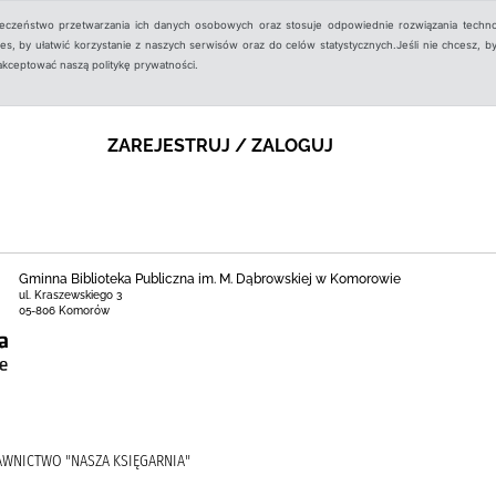
ieczeństwo przetwarzania ich danych osobowych oraz stosuje odpowiednie rozwiązania techno
, by ułatwić korzystanie z naszych serwisów oraz do celów statystycznych.Jeśli nie chcesz, by
aakceptować naszą politykę prywatności.
ZAREJESTRUJ / ZALOGUJ
Gminna Biblioteka Publiczna im. M. Dąbrowskiej w Komorowie
ul. Kraszewskiego 3
05-806 Komorów
AWNICTWO "NASZA KSIĘGARNIA"