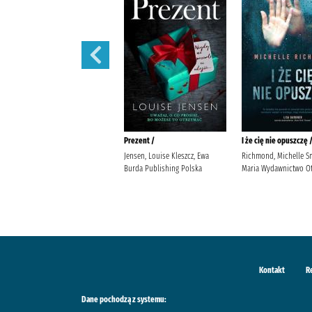
444 /
Prezent /
I że cię nie opuszczę 
Siembieda, Maciej (1961- ) Wielka
Jensen, Louise Kleszcz, Ewa
Richmond, Michelle S
Litera
Burda Publishing Polska
Maria Wydawnictwo Ot
Kontakt
R
Dane pochodzą z systemu: