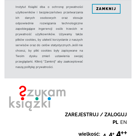
Instytut Książki dba o ochronę prywatności
ZAMKNIJ
użytkowników i bezpieczeństwo przetwarzania
ich danych osobowych oraz stosuje
odpowiednie rozwiązania technologiczne
zapobiegające ingerencji osób trzecich w
prywatność użytkowników. Używamy także
plików cookies, by ułatwić korzystanie z naszych
serwisów oraz do celów statystycznych.Jeśli nie
chcesz, by pliki cookies były zapisywane na
Twoim dysku zmień ustawienia swojej
przeglądarki. Kliknij "Zamknij" aby zaakceptować
naszą politykę prywatności.
ZAREJESTRUJ / ZALOGUJ
PL
EN
wielkość: