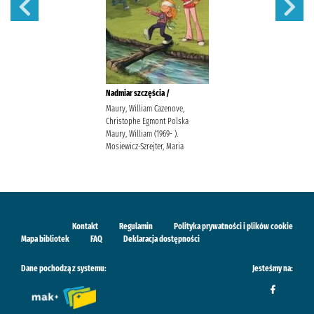
Nadmiar szczęścia /
Maury, William Cazenove,
Christophe Egmont Polska
Maury, William (1969- ).
Mosiewicz-Szrejter, Maria
Kontakt
Regulamin
Polityka prywatności i plików cookie
Mapa bibliotek
FAQ
Deklaracja dostępności
Dane pochodzą z systemu:
Jesteśmy na: