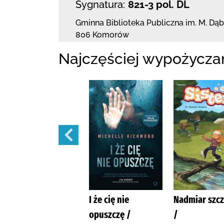
Sygnatura:
821-3 pol. DL
Gminna Biblioteka Publiczna im. M. Dą
806 Komorów
Najczęściej wypożycza
Prezent /
I że cię nie
Nadmiar szcz
opuszczę /
/
Jensen, Louise