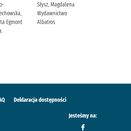
o-
Słysz, Magdalena
Zalewska, Joanna
echowska,
Wydawnictwo
eta Egmont
Albatros
a.
AQ
Deklaracja dostępności
Jesteśmy na: