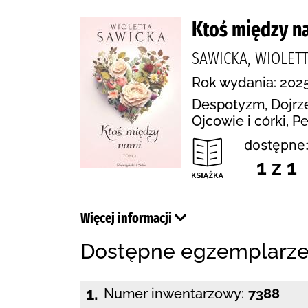
Ktoś między nam
SAWICKA, WIOLET
Rok wydania: 2025
Despotyzm, Dojrze
Ojcowie i córki, P
dostępne
1 z 1
Więcej informacji
Dostępne egzemplarz
1.
Numer inwentarzowy:
7388