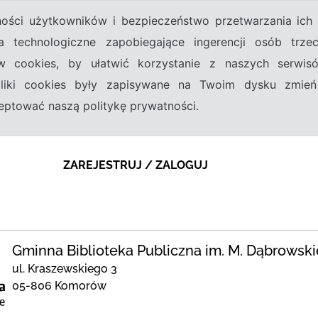
tności użytkowników i bezpieczeństwo przetwarzania ic
a technologiczne zapobiegające ingerencji osób trz
w cookies, by ułatwić korzystanie z naszych serwi
 pliki cookies były zapisywane na Twoim dysku zmień
kceptować naszą politykę prywatności.
ZAREJESTRUJ / ZALOGUJ
Gminna Biblioteka Publiczna im. M. Dąbrowsk
ul. Kraszewskiego 3
05-806 Komorów