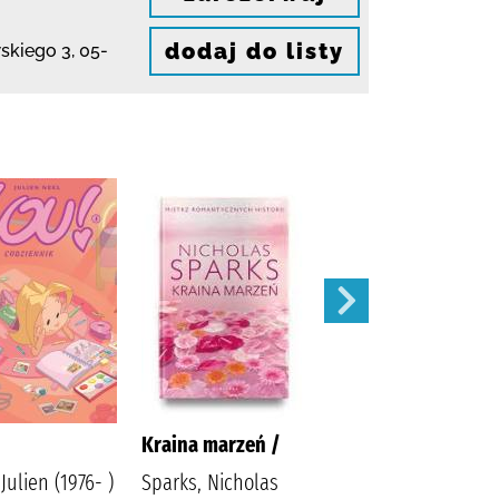
dodaj do listy
wskiego 3
,
05-
Kraina marzeń /
Zamknięte drzwi /
Julien (1976- )
Sparks, Nicholas
McFadden, Freida