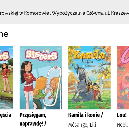
browskiej
w Komorowie
,
Wypożyczalnia Główna,
ul. Krasze
ne
ęścia
Przysięgam,
Kamila i konie /
Lou!
naprawdę! /
Mésange, Lili
Neel, 