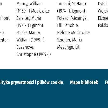
am
Maury, William
Turconi, Stefano
Dybci
(1969- ) Mosiewicz-
(1974- ). Egmont
Wojci
gmont
Szrejter, Maria
Polska. Mésange,
Elżbi
(1971- ) Egmont
Lili Lenoble,
Polsk
 ).
Polska Maury,
Hélène Mosiewicz-
jter,
William (1969- ).
Szrejter, Maria
Cazenove,
Mésange, Lili
Christophe (1969- )
lityka prywatności i plików cookie
Mapa bibliotek
F