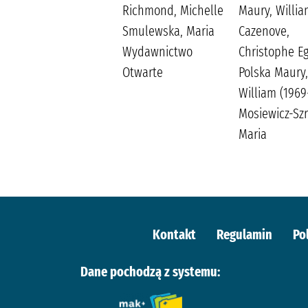
Kleszcz, Ewa Burda
Richmond, Michelle
Maury, Willi
Publishing Polska
Smulewska, Maria
Cazenove,
Wydawnictwo
Christophe E
Otwarte
Polska Maury,
William (1969-
Mosiewicz-Szre
Maria
Kontakt
Regulamin
Po
Dane pochodzą z systemu: