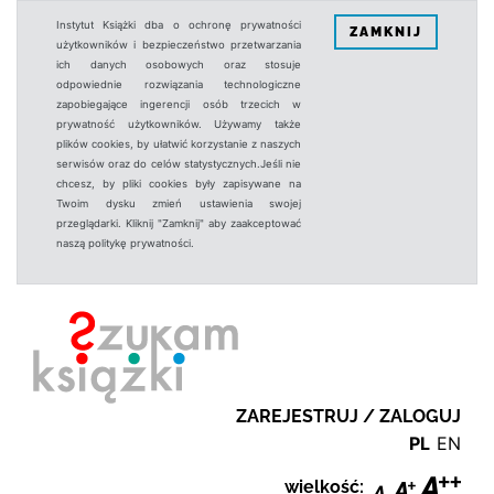
Instytut Książki dba o ochronę prywatności
ZAMKNIJ
użytkowników i bezpieczeństwo przetwarzania
ich danych osobowych oraz stosuje
odpowiednie rozwiązania technologiczne
zapobiegające ingerencji osób trzecich w
prywatność użytkowników. Używamy także
plików cookies, by ułatwić korzystanie z naszych
serwisów oraz do celów statystycznych.Jeśli nie
chcesz, by pliki cookies były zapisywane na
Twoim dysku zmień ustawienia swojej
przeglądarki. Kliknij "Zamknij" aby zaakceptować
naszą politykę prywatności.
ZAREJESTRUJ / ZALOGUJ
PL
EN
wielkość: