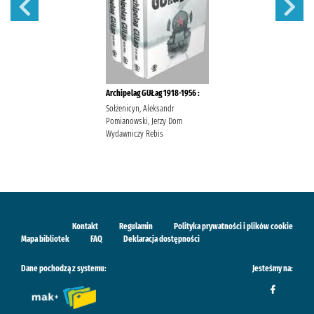
Archipelag GUŁag 1918-1956 :
Sołżenicyn, Aleksandr
Pomianowski, Jerzy Dom
Wydawniczy Rebis
Kontakt
Regulamin
Polityka prywatności i plików cookie
Mapa bibliotek
FAQ
Deklaracja dostępności
Dane pochodzą z systemu:
Jesteśmy na: