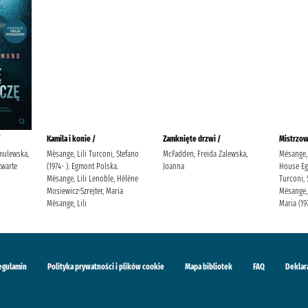
/
Kamila i konie /
Zamknięte drzwi /
Mistrzow
mulewska,
Mésange, Lili Turconi, Stefano
McFadden, Freida Zalewska,
Mésange, 
warte
(1974- ). Egmont Polska.
Joanna
House Eg
Mésange, Lili Lenoble, Hélène
Turconi, 
Mosiewicz-Szrejter, Maria
Mésange, 
Mésange, Lili
Maria (19
egulamin
Polityka prywatności i plików cookie
Mapa bibliotek
FAQ
Deklar