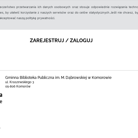
ieczeństwo przetwarzania ich danych osobowych oraz stosuje odpowiednie rozwiązania techno
, by ułatwić korzystanie z naszych serwisów oraz do celów statystycznych.Jeśli nie chcesz, by
aakceptować naszą politykę prywatności.
ZAREJESTRUJ / ZALOGUJ
Gminna Biblioteka Publiczna im. M. Dąbrowskiej w Komorowie
ul. Kraszewskiego 3
05-806 Komorów
)