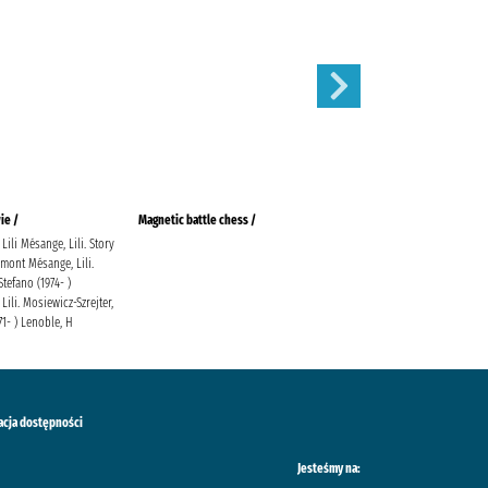
ie /
Magnetic battle chess /
Gołoborze
Lili Mésange, Lili. Story
Siembieda, Maciej Społeczny
mont Mésange, Lili.
Instytut Wydawniczy Znak
Stefano (1974- )
Lili. Mosiewicz-Szrejter,
71- ) Lenoble, H
acja dostępności
Jesteśmy na: