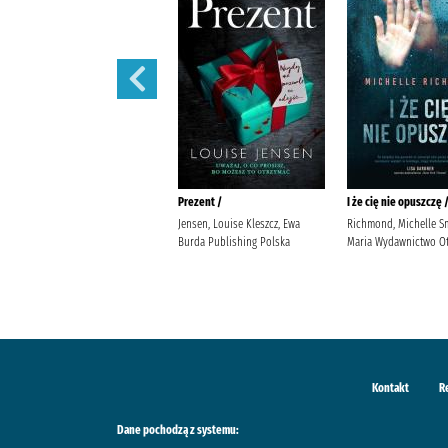
444 /
Prezent /
I że cię nie opuszczę 
Siembieda, Maciej (1961- ) Wielka
Jensen, Louise Kleszcz, Ewa
Richmond, Michelle S
Litera
Burda Publishing Polska
Maria Wydawnictwo Ot
Kontakt
R
Dane pochodzą z systemu: