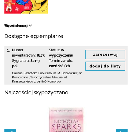
Więcej informacji
Dostępne egzemplarze
1.
Numer
Status:
W
zarezerwuj
inwentarzowy:
8175
wypożyczeniu
Sygnatura:
821-3
Termin zwrotu:
pol.
2026/08/28
dodaj do listy
Gminna Biblioteka Publiczna im. M. Dąbrowskiej
w
Komorowie
,
Wypożyczalnia Główna,
ul.
Kraszewskiego 3
,
05-806 Komorów
Najczęściej wypożyczane