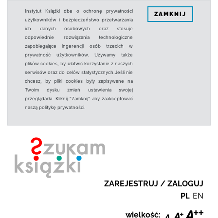
Instytut Książki dba o ochronę prywatności
ZAMKNIJ
użytkowników i bezpieczeństwo przetwarzania
ich danych osobowych oraz stosuje
odpowiednie rozwiązania technologiczne
zapobiegające ingerencji osób trzecich w
prywatność użytkowników. Używamy także
plików cookies, by ułatwić korzystanie z naszych
serwisów oraz do celów statystycznych.Jeśli nie
chcesz, by pliki cookies były zapisywane na
Twoim dysku zmień ustawienia swojej
przeglądarki. Kliknij "Zamknij" aby zaakceptować
naszą politykę prywatności.
ZAREJESTRUJ / ZALOGUJ
PL
EN
wielkość: