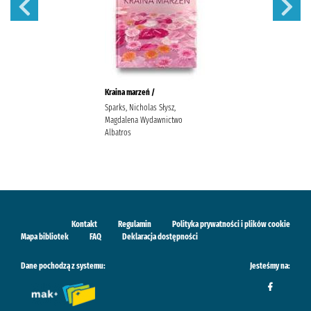
Kraina marzeń /
Sparks, Nicholas Słysz,
Magdalena Wydawnictwo
Albatros
Kontakt
Regulamin
Polityka prywatności i plików cookie
Mapa bibliotek
FAQ
Deklaracja dostępności
Dane pochodzą z systemu:
Jesteśmy na: