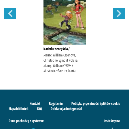
Nadmiar szczęścia /
Maury, William Cazenove,
Christophe Egmont Polska
Maury, William (1969- ).
Mosiewicz-Szrejter, Maria
Kontakt
Regulamin
Polityka prywatności i plików cookie
Mapa bibliotek
FAQ
Deklaracja dostępności
Dane pochodzą z systemu:
Jesteśmy na: