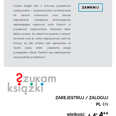
Instytut Książki dba o ochronę prywatności
ZAMKNIJ
użytkowników i bezpieczeństwo przetwarzania
ich danych osobowych oraz stosuje
odpowiednie rozwiązania technologiczne
zapobiegające ingerencji osób trzecich w
prywatność użytkowników. Używamy także
plików cookies, by ułatwić korzystanie z naszych
serwisów oraz do celów statystycznych.Jeśli nie
chcesz, by pliki cookies były zapisywane na
Twoim dysku zmień ustawienia swojej
przeglądarki. Kliknij "Zamknij" aby zaakceptować
naszą politykę prywatności.
ZAREJESTRUJ / ZALOGUJ
PL
EN
wielkość: