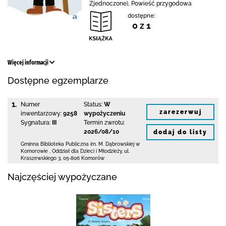
Zjednoczone), Powieść przygodowa
dostępne:
0 z 1
Więcej informacji
Dostępne egzemplarze
1.
Numer
Status:
W
zarezerwuj
inwentarzowy:
9258
wypożyczeniu
Sygnatura:
III
Termin zwrotu:
2026/08/10
dodaj do listy
Gminna Biblioteka Publiczna im. M. Dąbrowskiej
w
Komorowie
,
Oddział dla Dzieci i Młodzieży,
ul.
Kraszewskiego 3
,
05-806 Komorów
Najczęściej wypożyczane