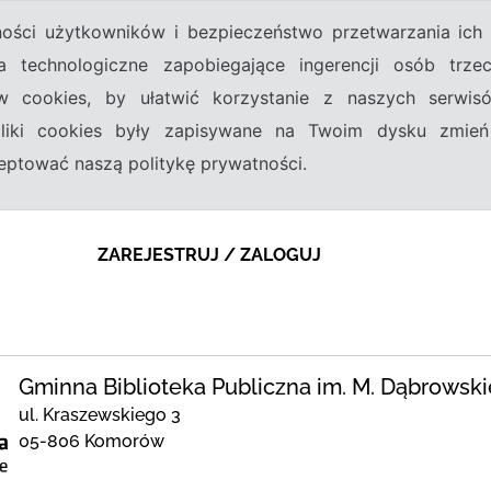
tności użytkowników i bezpieczeństwo przetwarzania ic
a technologiczne zapobiegające ingerencji osób trz
w cookies, by ułatwić korzystanie z naszych serwi
 pliki cookies były zapisywane na Twoim dysku zmień
kceptować naszą politykę prywatności.
ZAREJESTRUJ / ZALOGUJ
Gminna Biblioteka Publiczna im. M. Dąbrowsk
ul. Kraszewskiego 3
05-806 Komorów