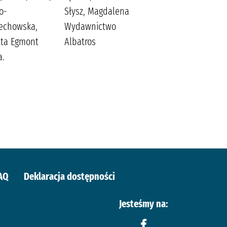
o-
Słysz, Magdalena
Zalewska, Joanna
echowska,
Wydawnictwo
eta Egmont
Albatros
a.
AQ
Deklaracja dostępności
Jesteśmy na: