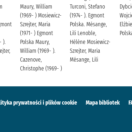
am
Maury, William
Turconi, Stefano
Dybci
(1969- ) Mosiewicz-
(1974- ). Egmont
Wojci
gmont
Szrejter, Maria
Polska. Mésange,
Elżbi
(1971- ) Egmont
Lili Lenoble,
Polsk
 ).
Polska Maury,
Hélène Mosiewicz-
jter,
William (1969- ).
Szrejter, Maria
Cazenove,
Mésange, Lili
Christophe (1969- )
lityka prywatności i plików cookie
Mapa bibliotek
F