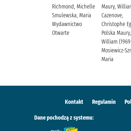
Kleszcz, Ewa Burda
Richmond, Michelle
Maury, Willi
Publishing Polska
Smulewska, Maria
Cazenove,
Wydawnictwo
Christophe E
Otwarte
Polska Maury,
William (1969-
Mosiewicz-Szre
Maria
Kontakt
Regulamin
Po
Dane pochodzą z systemu: