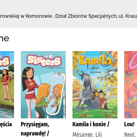
browskiej
w Komorowie
,
Dział Zbiorów Specjalnych,
ul. Kra
ne
ęścia
Przysięgam,
Kamila i konie /
Lou!
naprawdę! /
Mésange, Lili
Neel, 