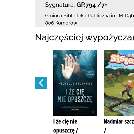
Sygnatura:
GP.794 /7+
Gminna Biblioteka Publiczna im. M. Dą
806 Komorów
Najczęściej wypożycza
Prezent /
I że cię nie
Nadmiar szcz
opuszczę /
/
Jensen, Louise