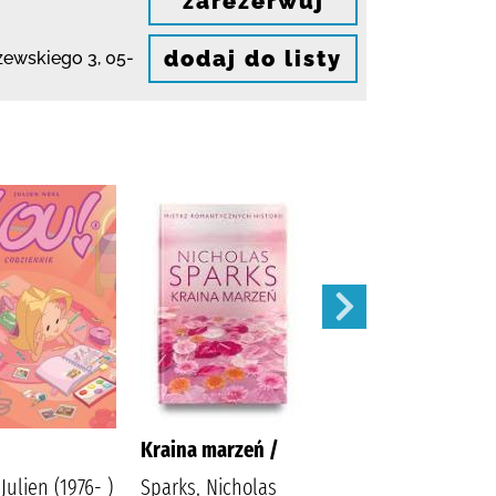
zarezerwuj
dodaj do listy
szewskiego 3
,
05-
Kraina marzeń /
Zamknięte drzwi /
Julien (1976- )
Sparks, Nicholas
McFadden, Freida