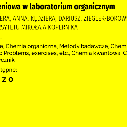
eniowa w laboratorium organicznym
ERA, ANNA, KĘDZIERA, DARIUSZ, ZIEGLER-BORO
SYTETU MIKOŁAJA KOPERNIKA
.
e, Chemia organiczna, Metody badawcze, Chemis
c Problems, exercises, etc., Chemia kwantowa, C
ęcznik
tępne:
 z 0
e