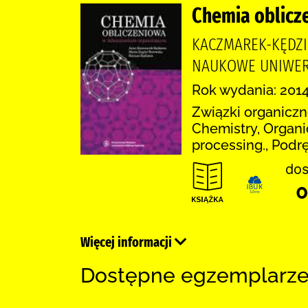
Chemia oblicz
KACZMAREK-KĘDZI
NAUKOWE UNIWER
Rok wydania: 2014
Związki organiczn
Chemistry, Organi
processing., Podr
dos
0
Więcej informacji
Dostępne egzemplarz