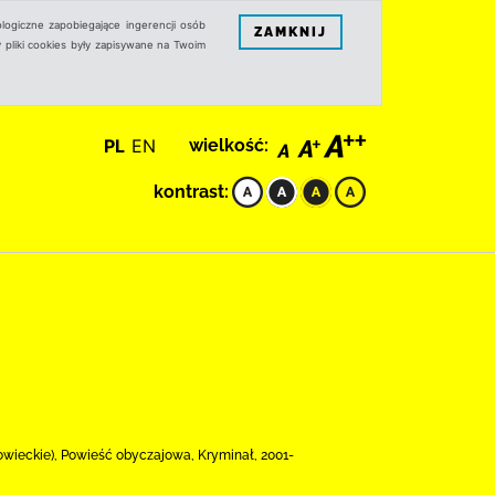
logiczne zapobiegające ingerencji osób
ZAMKNIJ
 pliki cookies były zapisywane na Twoim
PL
EN
wielkość:
kontrast:
azowieckie), Powieść obyczajowa, Kryminał, 2001-