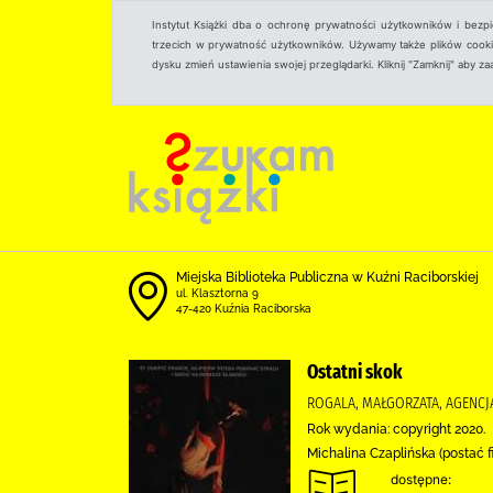
Instytut Książki dba o ochronę prywatności użytkowników i bezp
trzecich w prywatność użytkowników. Używamy także plików cookies
dysku zmień ustawienia swojej przeglądarki. Kliknij "Zamknij" aby z
Miejska Biblioteka Publiczna w Kuźni Raciborskiej
ul. Klasztorna 9
47-420 Kuźnia Raciborska
Ostatni skok
ROGALA, MAŁGORZATA, AGEN
Rok wydania: copyright 2020.
Michalina Czaplińska (postać f
dostępne: