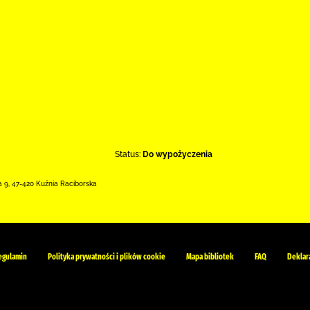
Status:
Do wypożyczenia
a 9
,
47-420 Kuźnia Raciborska
egulamin
Polityka prywatności i plików cookie
Mapa bibliotek
FAQ
Deklar