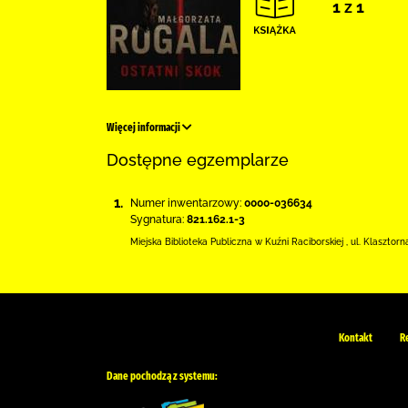
1 z 1
Więcej informacji
Dostępne egzemplarze
1.
Numer inwentarzowy:
0000-036634
Sygnatura:
821.162.1-3
Miejska Biblioteka Publiczna w Kuźni Raciborskiej
,
ul. Klasztorn
Kontakt
R
Dane pochodzą z systemu: