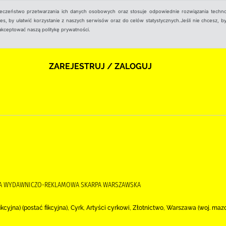
ieczeństwo przetwarzania ich danych osobowych oraz stosuje odpowiednie rozwiązania techno
, by ułatwić korzystanie z naszych serwisów oraz do celów statystycznych.Jeśli nie chcesz, by
aakceptować naszą politykę prywatności.
ZAREJESTRUJ / ZALOGUJ
CJA WYDAWNICZO-REKLAMOWA SKARPA WARSZAWSKA
ikcyjna) (postać fikcyjna), Cyrk, Artyści cyrkowi, Złotnictwo, Warszawa (woj. m