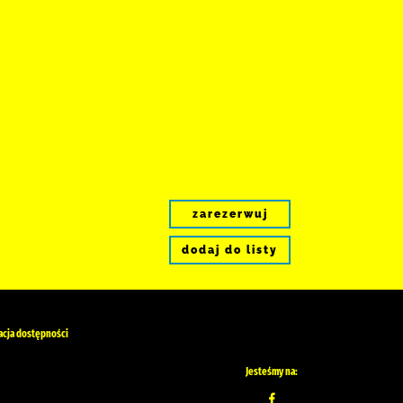
zarezerwuj
dodaj do listy
acja dostępności
Jesteśmy na: