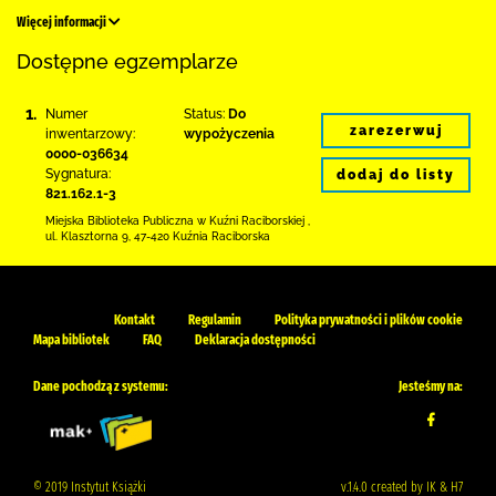
Więcej informacji
Dostępne egzemplarze
1.
Numer
Status:
Do
zarezerwuj
inwentarzowy:
wypożyczenia
0000-036634
Sygnatura:
dodaj do listy
821.162.1-3
Miejska Biblioteka Publiczna w Kuźni Raciborskiej
,
ul. Klasztorna 9
,
47-420 Kuźnia Raciborska
Kontakt
Regulamin
Polityka prywatności i plików cookie
Mapa bibliotek
FAQ
Deklaracja dostępności
Dane pochodzą z systemu:
Jesteśmy na:
© 2019 Instytut Książki
v.1.4.0 created by IK & H7