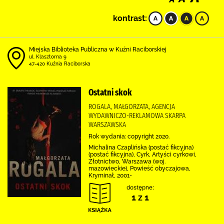
kontrast:
Miejska Biblioteka Publiczna w Kuźni Raciborskiej
ul. Klasztorna 9
47-420 Kuźnia Raciborska
Ostatni skok
ROGALA, MAŁGORZATA, AGENCJA
WYDAWNICZO-REKLAMOWA SKARPA
WARSZAWSKA
Rok wydania: copyright 2020.
Michalina Czaplińska (postać fikcyjna)
(postać fikcyjna), Cyrk, Artyści cyrkowi,
Złotnictwo, Warszawa (woj.
mazowieckie), Powieść obyczajowa,
Kryminał, 2001-
dostępne:
1 z 1