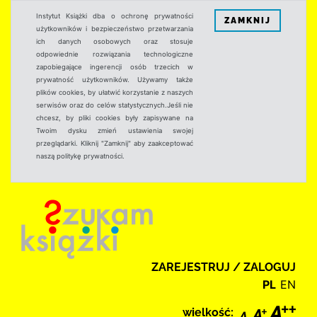
Instytut Książki dba o ochronę prywatności
ZAMKNIJ
użytkowników i bezpieczeństwo przetwarzania
ich danych osobowych oraz stosuje
odpowiednie rozwiązania technologiczne
zapobiegające ingerencji osób trzecich w
prywatność użytkowników. Używamy także
plików cookies, by ułatwić korzystanie z naszych
serwisów oraz do celów statystycznych.Jeśli nie
chcesz, by pliki cookies były zapisywane na
Twoim dysku zmień ustawienia swojej
przeglądarki. Kliknij "Zamknij" aby zaakceptować
naszą politykę prywatności.
ZAREJESTRUJ / ZALOGUJ
PL
EN
wielkość: