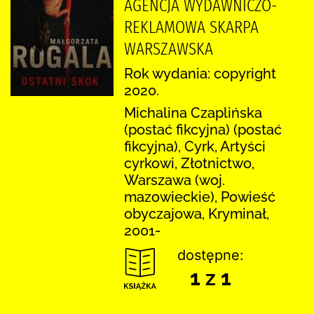
AGENCJA WYDAWNICZO-
REKLAMOWA SKARPA
WARSZAWSKA
Rok wydania: copyright
2020.
Michalina Czaplińska
(postać fikcyjna) (postać
fikcyjna), Cyrk, Artyści
cyrkowi, Złotnictwo,
Warszawa (woj.
mazowieckie), Powieść
obyczajowa, Kryminał,
2001-
dostępne:
1 z 1