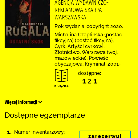
AGENCJA WYDAWNICZO-
REKLAMOWA SKARPA
WARSZAWSKA
Rok wydania: copyright 2020.
Michalina Czaplińska (postać
fikcyjna) (postać fikcyjna),
Cyrk, Artyści cyrkowi,
Złotnictwo, Warszawa (woj.
mazowieckie), Powieść
obyczajowa, Kryminał, 2001-
dostępne:
1 z 1
Więcej informacji
Dostępne egzemplarze
1.
Numer inwentarzowy:
zarezerwuj