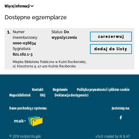
Więcej informacji
Dostępne egzemplarze
1.
Numer
Status:
Do
zarezerwuj
inwentarzowy:
wypożyczenia
0000-036634
Sygnatura:
dodaj do listy
821.162.1-3
Miejska Biblioteka Publiczna w Kuźni Raciborskiej
,
ul. Klasztorna 9
,
47-420 Kuźnia Raciborska
Kontakt
Regulamin
Polityka prywatności i plików cookie
Mapa bibliotek
FAQ
Deklaracja dostępności
Dane pochodzą z systemu:
Jesteśmy na:
© 2019 Instytut Książki
v.1.4.0 created by IK & H7