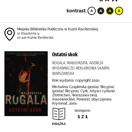
kontrast:
Miejska Biblioteka Publiczna w Kuźni Raciborskiej
ul. Klasztorna 9
47-420 Kuźnia Raciborska
Ostatni skok
ROGALA, MAŁGORZATA, AGENCJA
WYDAWNICZO-REKLAMOWA SKARPA
WARSZAWSKA
Rok wydania: copyright 2020.
Michalina Czaplińska (postać fikcyjna)
(postać fikcyjna), Cyrk, Artyści cyrkowi,
Złotnictwo, Warszawa (woj.
mazowieckie), Powieść obyczajowa,
Kryminał, 2001-
dostępne:
1 z 1