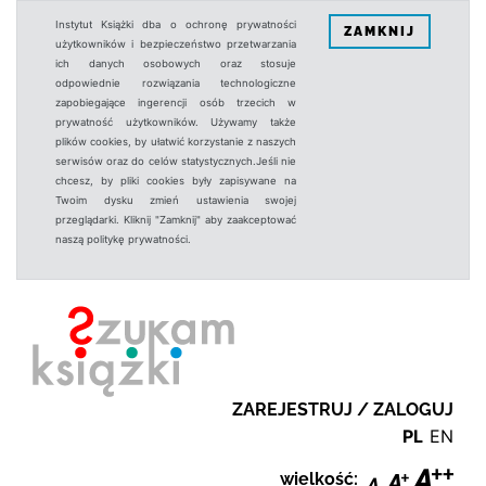
Instytut Książki dba o ochronę prywatności
ZAMKNIJ
użytkowników i bezpieczeństwo przetwarzania
ich danych osobowych oraz stosuje
odpowiednie rozwiązania technologiczne
zapobiegające ingerencji osób trzecich w
prywatność użytkowników. Używamy także
plików cookies, by ułatwić korzystanie z naszych
serwisów oraz do celów statystycznych.Jeśli nie
chcesz, by pliki cookies były zapisywane na
Twoim dysku zmień ustawienia swojej
przeglądarki. Kliknij "Zamknij" aby zaakceptować
naszą politykę prywatności.
ZAREJESTRUJ / ZALOGUJ
PL
EN
wielkość: