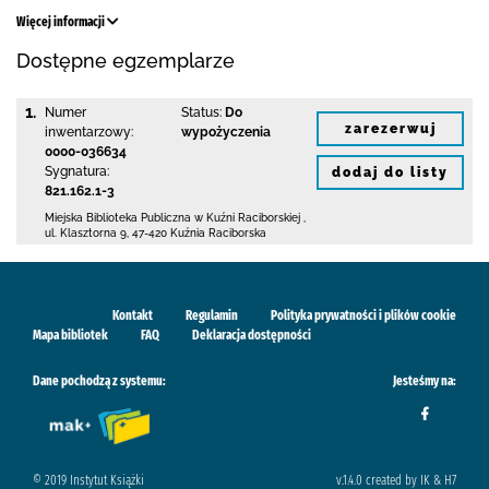
Więcej informacji
Dostępne egzemplarze
1.
Numer
Status:
Do
zarezerwuj
inwentarzowy:
wypożyczenia
0000-036634
Sygnatura:
dodaj do listy
821.162.1-3
Miejska Biblioteka Publiczna w Kuźni Raciborskiej
,
ul. Klasztorna 9
,
47-420 Kuźnia Raciborska
Kontakt
Regulamin
Polityka prywatności i plików cookie
Mapa bibliotek
FAQ
Deklaracja dostępności
Dane pochodzą z systemu:
Jesteśmy na:
© 2019 Instytut Książki
v.1.4.0 created by IK & H7