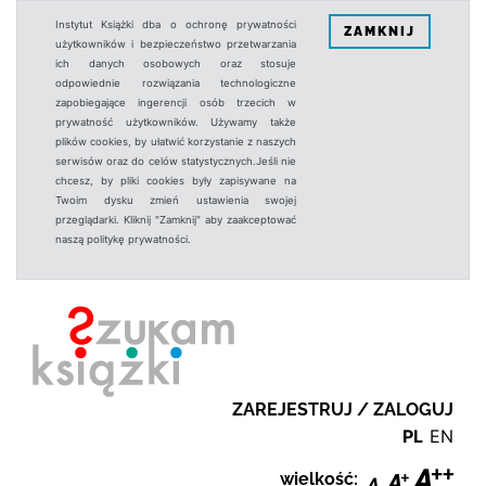
Instytut Książki dba o ochronę prywatności
ZAMKNIJ
użytkowników i bezpieczeństwo przetwarzania
ich danych osobowych oraz stosuje
odpowiednie rozwiązania technologiczne
zapobiegające ingerencji osób trzecich w
prywatność użytkowników. Używamy także
plików cookies, by ułatwić korzystanie z naszych
serwisów oraz do celów statystycznych.Jeśli nie
chcesz, by pliki cookies były zapisywane na
Twoim dysku zmień ustawienia swojej
przeglądarki. Kliknij "Zamknij" aby zaakceptować
naszą politykę prywatności.
ZAREJESTRUJ / ZALOGUJ
PL
EN
wielkość: