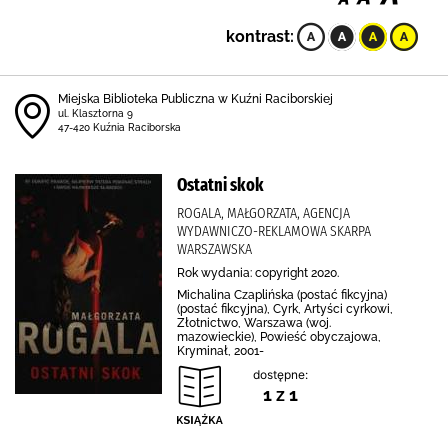
kontrast:
Miejska Biblioteka Publiczna w Kuźni Raciborskiej
ul. Klasztorna 9
47-420 Kuźnia Raciborska
Ostatni skok
ROGALA, MAŁGORZATA, AGENCJA
WYDAWNICZO-REKLAMOWA SKARPA
WARSZAWSKA
Rok wydania: copyright 2020.
Michalina Czaplińska (postać fikcyjna)
(postać fikcyjna), Cyrk, Artyści cyrkowi,
Złotnictwo, Warszawa (woj.
mazowieckie), Powieść obyczajowa,
Kryminał, 2001-
dostępne:
1 z 1