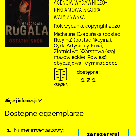
AGENCJA WYDAWNICZO-
REKLAMOWA SKARPA
WARSZAWSKA
Rok wydania: copyright 2020.
Michalina Czaplińska (postać
fikcyjna) (postać fikcyjna),
Cyrk, Artyści cyrkowi,
Złotnictwo, Warszawa (woj.
mazowieckie), Powieść
obyczajowa, Kryminał, 2001-
dostępne:
1 z 1
Więcej informacji
Dostępne egzemplarze
1.
Numer inwentarzowy:
zarezerwuj