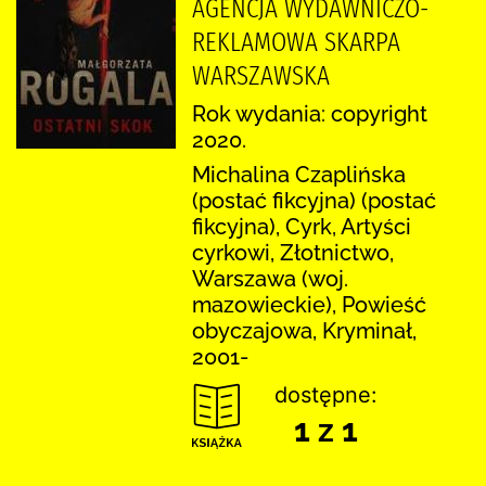
AGENCJA WYDAWNICZO-
REKLAMOWA SKARPA
WARSZAWSKA
Rok wydania: copyright
2020.
Michalina Czaplińska
(postać fikcyjna) (postać
fikcyjna), Cyrk, Artyści
cyrkowi, Złotnictwo,
Warszawa (woj.
mazowieckie), Powieść
obyczajowa, Kryminał,
2001-
dostępne:
1 z 1