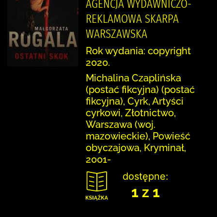
AGENCJA WYDAWNICZO-
REKLAMOWA SKARPA
WARSZAWSKA
Rok wydania: copyright
2020.
Michalina Czaplińska
(postać fikcyjna) (postać
fikcyjna), Cyrk, Artyści
cyrkowi, Złotnictwo,
Warszawa (woj.
mazowieckie), Powieść
obyczajowa, Kryminał,
2001-
dostępne:
1 z 1