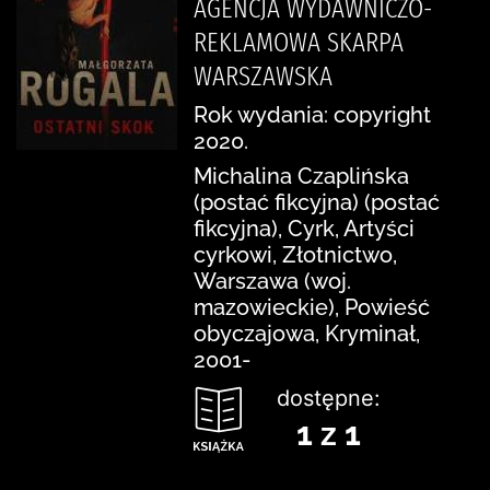
AGENCJA WYDAWNICZO-
REKLAMOWA SKARPA
WARSZAWSKA
Rok wydania: copyright
2020.
Michalina Czaplińska
(postać fikcyjna) (postać
fikcyjna), Cyrk, Artyści
cyrkowi, Złotnictwo,
Warszawa (woj.
mazowieckie), Powieść
obyczajowa, Kryminał,
2001-
dostępne:
1 z 1