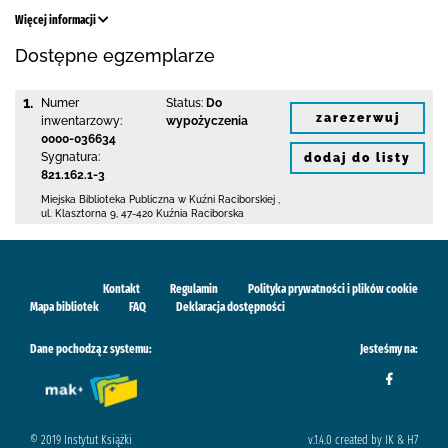
Więcej informacji
Dostępne egzemplarze
1.
Numer
Status:
Do
zarezerwuj
inwentarzowy:
wypożyczenia
0000-036634
Sygnatura:
dodaj do listy
821.162.1-3
Miejska Biblioteka Publiczna w Kuźni Raciborskiej
,
ul. Klasztorna 9
,
47-420 Kuźnia Raciborska
Kontakt
Regulamin
Polityka prywatności i plików cookie
Mapa bibliotek
FAQ
Deklaracja dostępności
Dane pochodzą z systemu:
Jesteśmy na:
© 2019 Instytut Książki
v.1.4.0 created by IK & H7