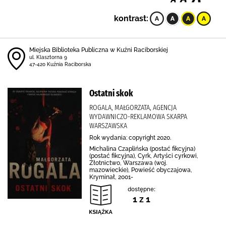
kontrast:
Miejska Biblioteka Publiczna w Kuźni Raciborskiej
ul. Klasztorna 9
47-420 Kuźnia Raciborska
Ostatni skok
ROGALA, MAŁGORZATA, AGENCJA
WYDAWNICZO-REKLAMOWA SKARPA
WARSZAWSKA
Rok wydania: copyright 2020.
Michalina Czaplińska (postać fikcyjna)
(postać fikcyjna), Cyrk, Artyści cyrkowi,
Złotnictwo, Warszawa (woj.
mazowieckie), Powieść obyczajowa,
Kryminał, 2001-
dostępne:
1 z 1