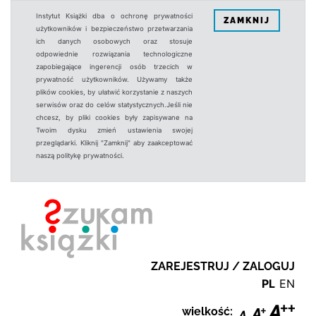
Instytut Książki dba o ochronę prywatności
ZAMKNIJ
użytkowników i bezpieczeństwo przetwarzania
ich danych osobowych oraz stosuje
odpowiednie rozwiązania technologiczne
zapobiegające ingerencji osób trzecich w
prywatność użytkowników. Używamy także
plików cookies, by ułatwić korzystanie z naszych
serwisów oraz do celów statystycznych.Jeśli nie
chcesz, by pliki cookies były zapisywane na
Twoim dysku zmień ustawienia swojej
przeglądarki. Kliknij "Zamknij" aby zaakceptować
naszą politykę prywatności.
ZAREJESTRUJ / ZALOGUJ
PL
EN
wielkość: