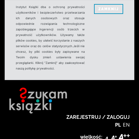
Instytut Książki dba o ochronę prywatności
ZAMKNIJ
użytkowników i bezpieczeństwo przetwarzania
ich danych osobowych oraz stosuje
odpowiednie rozwiązania technologiczne
zapobiegające ingerencji osób trzecich w
prywatność użytkowników. Używamy także
plików cookies, by ułatwić korzystanie z naszych
serwisów oraz do celów statystycznych.Jeśli nie
chcesz, by pliki cookies były zapisywane na
Twoim dysku zmień ustawienia swojej
przeglądarki. Kliknij "Zamknij" aby zaakceptować
naszą politykę prywatności.
ZAREJESTRUJ / ZALOGUJ
PL
EN
wielkość: