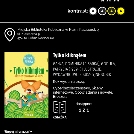
kontrast:
Miejska Biblioteka Publiczna w Kuźni Raciborskiej
ul. Klasztorna 9
47-420 Kuźnia Raciborska
Tylko kliknąłem
GAŁKA, DOMINIKA (PISARKA), GODULA,
PATRYCJA (1989- ) ILUSTRACJE,
WYDAWNICTWO EDUKACYJNE SOBIK
Rok wydania: 2024.
Cyberbezpieczeństwo, Sklepy
internetowe, Opowiadania i nowele,
Broszura
dostępne:
1 z 1
Więcej informacji