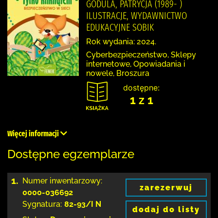
GODULA, PATRYCJA (1989- )
ILUSTRACJE, WYDAWNICTWO
EDUKACYJNE SOBIK
Rok wydania: 2024.
Cyberbezpieczeństwo, Sklepy
internetowe, Opowiadania i
nowele, Broszura
dostępne:
1 z 1
Więcej informacji
Dostępne egzemplarze
1.
Numer inwentarzowy:
zarezerwuj
0000-036692
Sygnatura:
82-93/I N
dodaj do listy