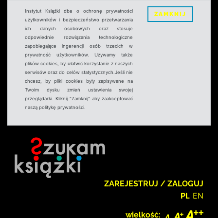
Instytut Książki dba o ochronę prywatności
ZAMKNIJ
użytkowników i bezpieczeństwo przetwarzania
ich danych osobowych oraz stosuje
odpowiednie rozwiązania technologiczne
zapobiegające ingerencji osób trzecich w
prywatność użytkowników. Używamy także
plików cookies, by ułatwić korzystanie z naszych
serwisów oraz do celów statystycznych.Jeśli nie
chcesz, by pliki cookies były zapisywane na
Twoim dysku zmień ustawienia swojej
przeglądarki. Kliknij "Zamknij" aby zaakceptować
naszą politykę prywatności.
ZAREJESTRUJ / ZALOGUJ
PL
EN
wielkość: