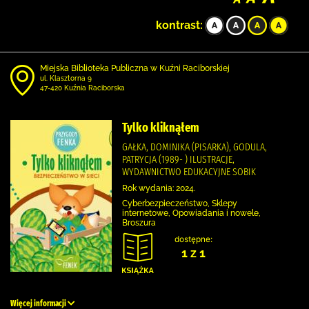
kontrast:
Miejska Biblioteka Publiczna w Kuźni Raciborskiej
ul. Klasztorna 9
47-420 Kuźnia Raciborska
Tylko kliknąłem
GAŁKA, DOMINIKA (PISARKA), GODULA,
PATRYCJA (1989- ) ILUSTRACJE,
WYDAWNICTWO EDUKACYJNE SOBIK
Rok wydania: 2024.
Cyberbezpieczeństwo, Sklepy
internetowe, Opowiadania i nowele,
Broszura
dostępne:
1 z 1
Więcej informacji