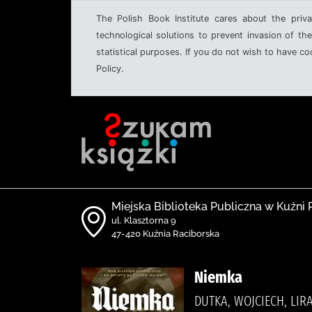
The Polish Book Institute cares about the priva
technological solutions to prevent invasion of the
statistical purposes. If you do not wish to have c
Policy.
Miejska Biblioteka Publiczna w Kuźni 
ul. Klasztorna 9
47-420 Kuźnia Raciborska
Niemka
DUTKA, WOJCIECH, LI