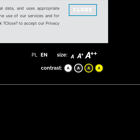
al data, and uses appropriate
CLOSE
the use of our services and for
k ?Close? to accept our Privacy
PL
EN
size:
contrast: