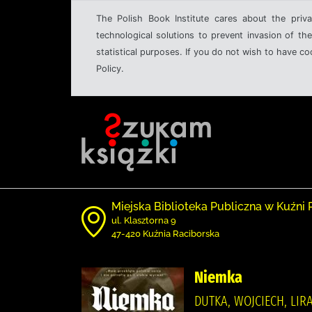
The Polish Book Institute cares about the priva
technological solutions to prevent invasion of the
statistical purposes. If you do not wish to have c
Policy.
Miejska Biblioteka Publiczna w Kuźni 
ul. Klasztorna 9
47-420 Kuźnia Raciborska
Niemka
DUTKA, WOJCIECH, LI