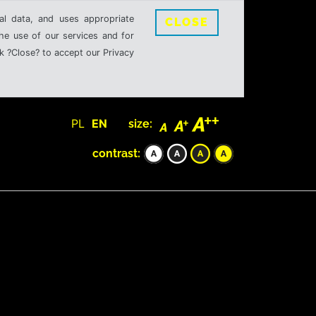
al data, and uses appropriate
CLOSE
the use of our services and for
k ?Close? to accept our Privacy
PL
EN
size:
contrast: