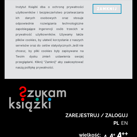
Instytut Książki dba o ochronę prywatności
ZAMKNIJ
użytkowników i bezpieczeństwo przetwarzania
ich danych osobowych oraz stosuje
odpowiednie rozwiązania technologiczne
zapobiegające ingerencji osób trzecich w
prywatność użytkowników. Używamy także
plików cookies, by ułatwić korzystanie z naszych
serwisów oraz do celów statystycznych.Jeśli nie
chcesz, by pliki cookies były zapisywane na
Twoim dysku zmień ustawienia swojej
przeglądarki. Kliknij "Zamknij" aby zaakceptować
naszą politykę prywatności.
ZAREJESTRUJ / ZALOGUJ
PL
EN
wielkość: