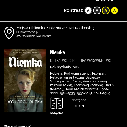
kontrast:
Miejska Biblioteka Publiczna w Kuźni Raciborskiej
ul. Klasztorna 9
47-420 Kuźnia Raciborska
Niemka
DUTKA, WOJCIECH, LIRA WYDAWNICTWO
Rok wydania: 2024.
Kobieta, Podwójni agenci, Przyjaźń,
Relacja romantyczna, Szpiedzy,
Szpiegostwo, Żydzi, Warszawa (woj.
mazowieckie), Łódź (woj. łódzkie), Berlin
(Niemcy), Powieść historyczna, 1901-
2000, 1918-1939, 1939-1945, 1945-1989
dostępne:
1 z 1
Więcej informacji