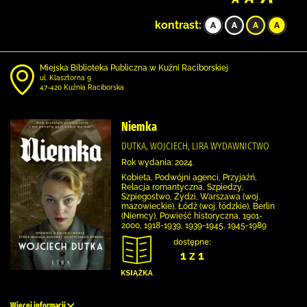
kontrast:
Miejska Biblioteka Publiczna w Kuźni Raciborskiej
ul. Klasztorna 9
47-420 Kuźnia Raciborska
Niemka
DUTKA, WOJCIECH, LIRA WYDAWNICTWO
Rok wydania: 2024.
Kobieta, Podwójni agenci, Przyjaźń,
Relacja romantyczna, Szpiedzy,
Szpiegostwo, Żydzi, Warszawa (woj.
mazowieckie), Łódź (woj. łódzkie), Berlin
(Niemcy), Powieść historyczna, 1901-
2000, 1918-1939, 1939-1945, 1945-1989
dostępne:
1 z 1
Więcej informacji