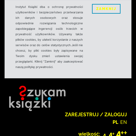
Instytut Książki dba o ochronę prywatności
ZAMKNIJ
użytkowników i bezpieczeństwo przetwarzania
ich danych osobowych oraz stosuje
odpowiednie rozwiązania technologiczne
zapobiegające ingerencji osób trzecich w
prywatność użytkowników. Używamy także
plików cookies, by ułatwić korzystanie z naszych
serwisów oraz do celów statystycznych.Jeśli nie
chcesz, by pliki cookies były zapisywane na
Twoim dysku zmień ustawienia swojej
przeglądarki. Kliknij "Zamknij" aby zaakceptować
naszą politykę prywatności.
ZAREJESTRUJ / ZALOGUJ
PL
EN
wielkość: