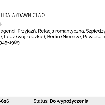
, LIRA WYDAWNICTWO
.
 agenci, Przyjaźń, Relacja romantyczna, Szpiedz
, Łódź (woj. łódzkie), Berlin (Niemcy), Powieść 
1945-1989
:
e
6626
Status:
Do wypożyczenia