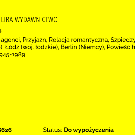
, LIRA WYDAWNICTWO
.
 agenci, Przyjaźń, Relacja romantyczna, Szpiedz
, Łódź (woj. łódzkie), Berlin (Niemcy), Powieść 
1945-1989
:
e
6626
Status:
Do wypożyczenia