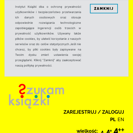
Instytut Książki dba o ochronę prywatności
ZAMKNIJ
użytkowników i bezpieczeństwo przetwarzania
ich danych osobowych oraz stosuje
odpowiednie rozwiązania technologiczne
zapobiegające ingerencji osób trzecich w
prywatność użytkowników. Używamy także
plików cookies, by ułatwić korzystanie z naszych
serwisów oraz do celów statystycznych.Jeśli nie
chcesz, by pliki cookies były zapisywane na
Twoim dysku zmień ustawienia swojej
przeglądarki. Kliknij "Zamknij" aby zaakceptować
naszą politykę prywatności.
ZAREJESTRUJ / ZALOGUJ
PL
EN
wielkość: