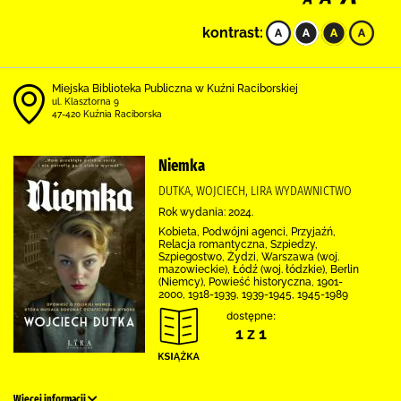
kontrast:
Miejska Biblioteka Publiczna w Kuźni Raciborskiej
ul. Klasztorna 9
47-420 Kuźnia Raciborska
Niemka
DUTKA, WOJCIECH, LIRA WYDAWNICTWO
Rok wydania: 2024.
Kobieta, Podwójni agenci, Przyjaźń,
Relacja romantyczna, Szpiedzy,
Szpiegostwo, Żydzi, Warszawa (woj.
mazowieckie), Łódź (woj. łódzkie), Berlin
(Niemcy), Powieść historyczna, 1901-
2000, 1918-1939, 1939-1945, 1945-1989
dostępne:
1 z 1
Więcej informacji