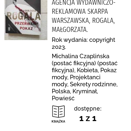
AGENCJA WYDAWNICZO-
REKLAMOWA SKARPA
WARSZAWSKA, ROGALA,
MAŁGORZATA.
Rok wydania: copyright
2023.
Michalina Czaplińska
(postać fikcyjna) (postać
fikcyjna), Kobieta, Pokaz
mody, Projektanci
mody, Sekrety rodzinne,
Polska, Kryminał,
Powieść
dostępne:
1 z 1