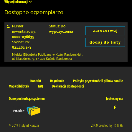
Więcej informacji
Dostępne egzemplarze
1.
Numer
Status:
Do
zarezerwuj
inwentarzowy:
wypożyczenia
0000-036635
Sygnatura:
dodaj do listy
821.162.1-3
Miejska Biblioteka Publiczna w Kuźni Raciborskiej
,
ul. Klasztorna 9
,
47-420 Kuźnia Raciborska
Kontakt
Regulamin
Polityka prywatności i plików cookie
Mapa bibliotek
FAQ
Deklaracja dostępności
Dane pochodzą z systemu:
Jesteśmy na:
© 2019 Instytut Książki
v.1.4.0 created by IK & H7