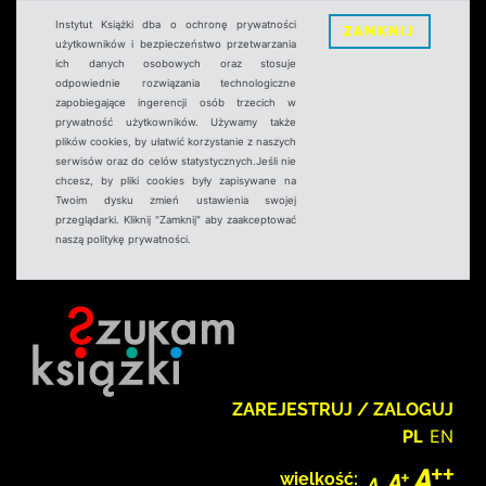
Instytut Książki dba o ochronę prywatności
ZAMKNIJ
użytkowników i bezpieczeństwo przetwarzania
ich danych osobowych oraz stosuje
odpowiednie rozwiązania technologiczne
zapobiegające ingerencji osób trzecich w
prywatność użytkowników. Używamy także
plików cookies, by ułatwić korzystanie z naszych
serwisów oraz do celów statystycznych.Jeśli nie
chcesz, by pliki cookies były zapisywane na
Twoim dysku zmień ustawienia swojej
przeglądarki. Kliknij "Zamknij" aby zaakceptować
naszą politykę prywatności.
ZAREJESTRUJ / ZALOGUJ
PL
EN
wielkość: