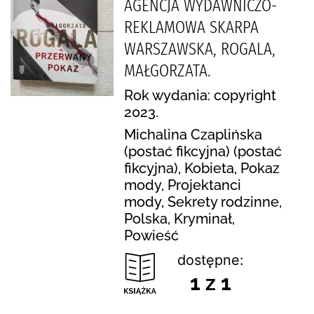
AGENCJA WYDAWNICZO-
REKLAMOWA SKARPA
WARSZAWSKA, ROGALA,
MAŁGORZATA.
Rok wydania: copyright
2023.
Michalina Czaplińska
(postać fikcyjna) (postać
fikcyjna), Kobieta, Pokaz
mody, Projektanci
mody, Sekrety rodzinne,
Polska, Kryminał,
Powieść
dostępne:
1 z 1