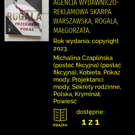
AGENCJA WYDAWNICZO-
REKLAMOWA SKARPA
WARSZAWSKA, ROGALA,
MAŁGORZATA.
Rok wydania: copyright
2023.
Michalina Czaplińska
(postać fikcyjna) (postać
fikcyjna), Kobieta, Pokaz
mody, Projektanci
mody, Sekrety rodzinne,
Polska, Kryminał,
Powieść
dostępne:
1 z 1