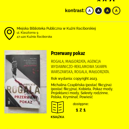
kontrast:
Miejska Biblioteka Publiczna w Kuźni Raciborskiej
ul. Klasztorna 9
47-420 Kuźnia Raciborska
Przerwany pokaz
ROGALA, MAŁGORZATA, AGENCJA
WYDAWNICZO-REKLAMOWA SKARPA
WARSZAWSKA, ROGALA, MAŁGORZATA.
Rok wydania: copyright 2023.
Michalina Czaplińska (postać fikcyjna)
(postać fikcyjna), Kobieta, Pokaz mody,
Projektanci mody, Sekrety rodzinne,
Polska, Kryminał, Powieść
dostępne:
1 z 1