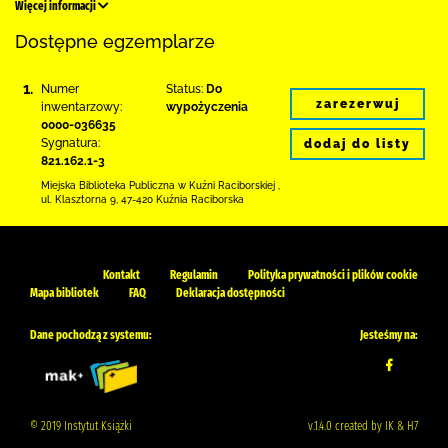
Więcej informacji
Dostępne egzemplarze
1.
Numer
Status:
Do
zarezerwuj
inwentarzowy:
wypożyczenia
0000-036635
Sygnatura:
dodaj do listy
821.162.1-3
Miejska Biblioteka Publiczna w Kuźni Raciborskiej
,
ul. Klasztorna 9
,
47-420 Kuźnia Raciborska
Kontakt
Regulamin
Polityka prywatności i plików cookie
Mapa bibliotek
FAQ
Deklaracja dostępności
Dane pochodzą z systemu:
Jesteśmy na:
© 2019 Instytut Książki
v.1.4.0 created by IK & H7