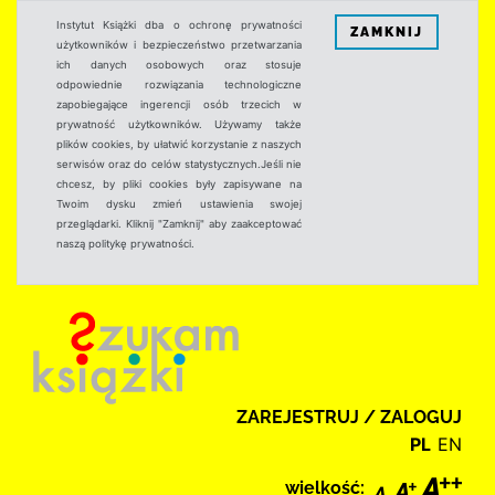
Instytut Książki dba o ochronę prywatności
ZAMKNIJ
użytkowników i bezpieczeństwo przetwarzania
ich danych osobowych oraz stosuje
odpowiednie rozwiązania technologiczne
zapobiegające ingerencji osób trzecich w
prywatność użytkowników. Używamy także
plików cookies, by ułatwić korzystanie z naszych
serwisów oraz do celów statystycznych.Jeśli nie
chcesz, by pliki cookies były zapisywane na
Twoim dysku zmień ustawienia swojej
przeglądarki. Kliknij "Zamknij" aby zaakceptować
naszą politykę prywatności.
ZAREJESTRUJ / ZALOGUJ
PL
EN
wielkość: