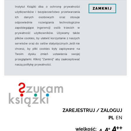
Instytut Książki dba o ochronę prywatności
ZAMKNIJ
użytkowników i bezpieczeństwo przetwarzania
ich danych osobowych oraz stosuje
odpowiednie rozwiązania technologiczne
zapobiegające ingerencji osób trzecich w
prywatność użytkowników. Używamy także
plików cookies, by ułatwić korzystanie z naszych
serwisów oraz do celów statystycznych.Jeśli nie
chcesz, by pliki cookies były zapisywane na
Twoim dysku zmień ustawienia swojej
przeglądarki. Kliknij "Zamknij" aby zaakceptować
naszą politykę prywatności.
ZAREJESTRUJ / ZALOGUJ
PL
EN
wielkość: