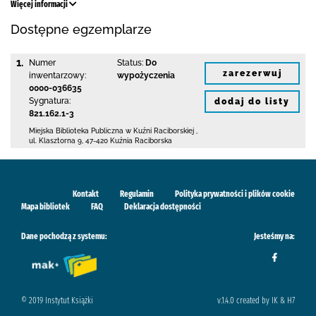
Więcej informacji
Dostępne egzemplarze
1.
Numer
Status:
Do
zarezerwuj
inwentarzowy:
wypożyczenia
0000-036635
Sygnatura:
dodaj do listy
821.162.1-3
Miejska Biblioteka Publiczna w Kuźni Raciborskiej
,
ul. Klasztorna 9
,
47-420 Kuźnia Raciborska
Kontakt
Regulamin
Polityka prywatności i plików cookie
Mapa bibliotek
FAQ
Deklaracja dostępności
Dane pochodzą z systemu:
Jesteśmy na:
© 2019 Instytut Książki
v.1.4.0 created by IK & H7