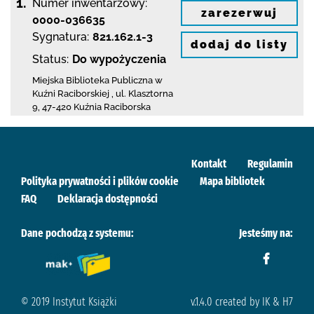
1.
Numer inwentarzowy:
zarezerwuj
0000-036635
Sygnatura:
821.162.1-3
dodaj do listy
Status:
Do wypożyczenia
Miejska Biblioteka Publiczna w
Kuźni Raciborskiej
,
ul. Klasztorna
9
,
47-420 Kuźnia Raciborska
Kontakt
Regulamin
Polityka prywatności i plików cookie
Mapa bibliotek
FAQ
Deklaracja dostępności
Dane pochodzą z systemu:
Jesteśmy na:
© 2019 Instytut Książki
v.1.4.0 created by IK & H7