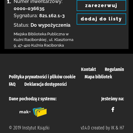
1.
Numer inwentarzowy:
zarezerwuj
0000-036635
Sygnatura:
821.162.1-3
dodaj do listy
Status:
Do wypożyczenia
Miejska Biblioteka Publiczna w
Kuźni Raciborskiej
,
ul. Klasztorna
9
,
47-420 Kuźnia Raciborska
Kontakt
Regulamin
Polityka prywatności i plików cookie
Mapa bibliotek
FAQ
Deklaracja dostępności
Dane pochodzą z systemu:
Jesteśmy na:
© 2019 Instytut Książki
v.1.4.0 created by IK & H7