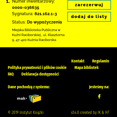
1.
Numer inwentarzowy:
zarezerwuj
0000-036635
Sygnatura:
821.162.1-3
dodaj do listy
Status:
Do wypożyczenia
Miejska Biblioteka Publiczna w
Kuźni Raciborskiej
,
ul. Klasztorna
9
,
47-420 Kuźnia Raciborska
Kontakt
Regulamin
Polityka prywatności i plików cookie
Mapa bibliotek
FAQ
Deklaracja dostępności
Dane pochodzą z systemu:
Jesteśmy na:
© 2019 Instytut Książki
v.1.4.0 created by IK & H7