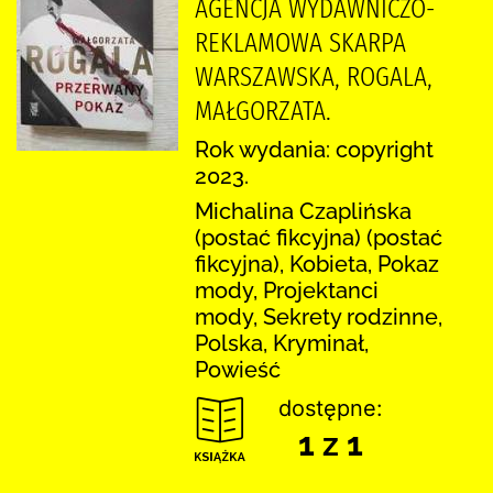
AGENCJA WYDAWNICZO-
REKLAMOWA SKARPA
WARSZAWSKA, ROGALA,
MAŁGORZATA.
Rok wydania: copyright
2023.
Michalina Czaplińska
(postać fikcyjna) (postać
fikcyjna), Kobieta, Pokaz
mody, Projektanci
mody, Sekrety rodzinne,
Polska, Kryminał,
Powieść
dostępne:
1 z 1