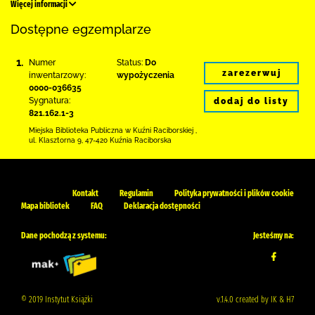
Więcej informacji
Dostępne egzemplarze
1.
Numer
Status:
Do
zarezerwuj
inwentarzowy:
wypożyczenia
0000-036635
Sygnatura:
dodaj do listy
821.162.1-3
Miejska Biblioteka Publiczna w Kuźni Raciborskiej
,
ul. Klasztorna 9
,
47-420 Kuźnia Raciborska
Kontakt
Regulamin
Polityka prywatności i plików cookie
Mapa bibliotek
FAQ
Deklaracja dostępności
Dane pochodzą z systemu:
Jesteśmy na:
© 2019 Instytut Książki
v.1.4.0 created by IK & H7