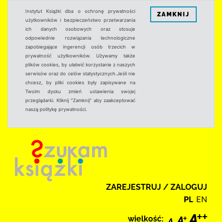
Instytut Książki dba o ochronę prywatności
ZAMKNIJ
użytkowników i bezpieczeństwo przetwarzania
ich danych osobowych oraz stosuje
odpowiednie rozwiązania technologiczne
zapobiegające ingerencji osób trzecich w
prywatność użytkowników. Używamy także
plików cookies, by ułatwić korzystanie z naszych
serwisów oraz do celów statystycznych.Jeśli nie
chcesz, by pliki cookies były zapisywane na
Twoim dysku zmień ustawienia swojej
przeglądarki. Kliknij "Zamknij" aby zaakceptować
naszą politykę prywatności.
ZAREJESTRUJ / ZALOGUJ
PL
EN
wielkość: