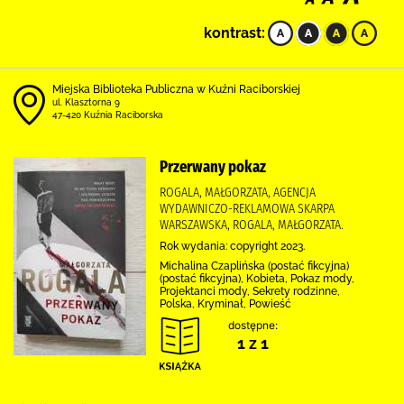
kontrast:
Miejska Biblioteka Publiczna w Kuźni Raciborskiej
ul. Klasztorna 9
47-420 Kuźnia Raciborska
Przerwany pokaz
ROGALA, MAŁGORZATA, AGENCJA
WYDAWNICZO-REKLAMOWA SKARPA
WARSZAWSKA, ROGALA, MAŁGORZATA.
Rok wydania: copyright 2023.
Michalina Czaplińska (postać fikcyjna)
(postać fikcyjna), Kobieta, Pokaz mody,
Projektanci mody, Sekrety rodzinne,
Polska, Kryminał, Powieść
dostępne:
1 z 1