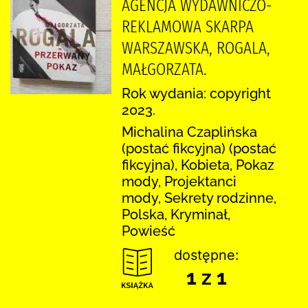
AGENCJA WYDAWNICZO-
REKLAMOWA SKARPA
WARSZAWSKA, ROGALA,
MAŁGORZATA.
Rok wydania: copyright
2023.
Michalina Czaplińska
(postać fikcyjna) (postać
fikcyjna), Kobieta, Pokaz
mody, Projektanci
mody, Sekrety rodzinne,
Polska, Kryminał,
Powieść
dostępne:
1 z 1