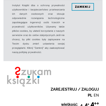
Instytut Książki dba o ochronę prywatności
ZAMKNIJ
użytkowników i bezpieczeństwo przetwarzania
ich danych osobowych oraz stosuje
odpowiednie rozwiązania technologiczne
zapobiegające ingerencji osób trzecich w
prywatność użytkowników. Używamy także
plików cookies, by ułatwić korzystanie z naszych
serwisów oraz do celów statystycznych.Jeśli nie
chcesz, by pliki cookies były zapisywane na
Twoim dysku zmień ustawienia swojej
przeglądarki. Kliknij "Zamknij" aby zaakceptować
naszą politykę prywatności.
ZAREJESTRUJ / ZALOGUJ
PL
EN
wielkość: