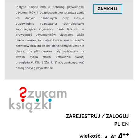
Instytut Książki dba o ochronę prywatności
ZAMKNIJ
użytkowników i bezpieczeństwo przetwarzania
ich danych osobowych oraz stosuje
odpowiednie rozwiązania technologiczne
zapobiegające ingerencji osób trzecich w
prywatność użytkowników. Używamy także
plików cookies, by ułatwić korzystanie z naszych
serwisów oraz do celów statystycznych.Jeśli nie
chcesz, by pliki cookies były zapisywane na
Twoim dysku zmień ustawienia swojej
przeglądarki. Kliknij "Zamknij" aby zaakceptować
naszą politykę prywatności.
ZAREJESTRUJ / ZALOGUJ
PL
EN
wielkość: