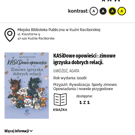
kontrast:
Miejska Biblioteka Publiczna w Kuźni Raciborskiej
ul. Klasztorna 9
47-420 Kuźnia Raciborska
KASiDowe opowieści : zimowe
igrzyska dobrych relacji.
GWÓŹDŹ, AGATA
Rok wydania: [2026]
Przyjaźń, Rywalizacja, Sporty zimowe,
Opowiadania i nowele przygodowe
dostępne:
1 z 1
Więcej informacji