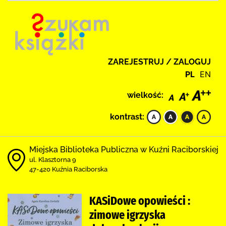
ZAREJESTRUJ / ZALOGUJ
PL
EN
wielkość:
kontrast:
Miejska Biblioteka Publiczna w Kuźni Raciborskiej
ul. Klasztorna 9
47-420 Kuźnia Raciborska
KASiDowe opowieści :
zimowe igrzyska