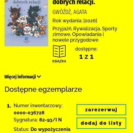
dobrych relacji.
GWÓŹDŹ, AGATA
Rok wydania: [2026]
Przyjaźń, Rywalizacja, Sporty
zimowe, Opowiadania i
nowele przygodowe
dostępne:
1 z 1
Więcej informacji
Dostępne egzemplarze
1.
Numer inwentarzowy:
zarezerwuj
0000-036728
Sygnatura:
82-93/I N
dodaj do listy
Status:
Do wypożyczenia