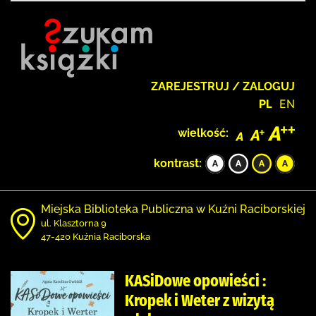
ZAREJESTRUJ / ZALOGUJ
PL
EN
wielkość:
kontrast:
Miejska Biblioteka Publiczna w Kuźni Raciborskiej
ul. Klasztorna 9
47-420 Kuźnia Raciborska
KASiDowe opowieści :
Kropek i Weter z wizytą