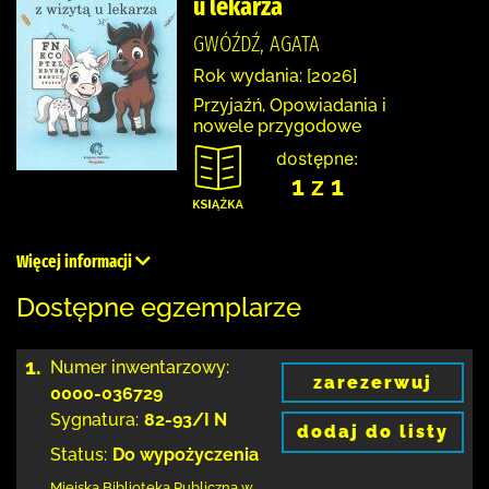
u lekarza
GWÓŹDŹ, AGATA
Rok wydania: [2026]
Przyjaźń, Opowiadania i
nowele przygodowe
dostępne:
1 z 1
Więcej informacji
Dostępne egzemplarze
1.
Numer inwentarzowy:
zarezerwuj
0000-036729
Sygnatura:
82-93/I N
dodaj do listy
Status:
Do wypożyczenia
Miejska Biblioteka Publiczna w