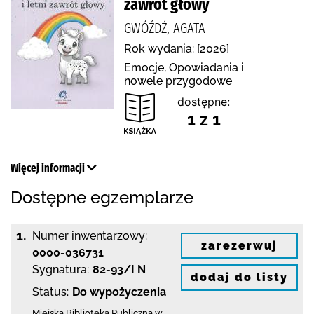
zawrót głowy
GWÓŹDŹ, AGATA
Rok wydania: [2026]
Emocje, Opowiadania i
nowele przygodowe
dostępne:
1 z 1
Więcej informacji
Dostępne egzemplarze
1.
Numer inwentarzowy:
zarezerwuj
0000-036731
Sygnatura:
82-93/I N
dodaj do listy
Status:
Do wypożyczenia
Miejska Biblioteka Publiczna w