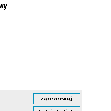
owy
zarezerwuj