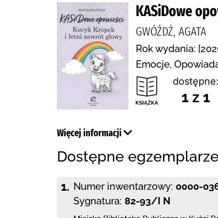
KASiDowe opowi
GWÓŹDŹ, AGATA
Rok wydania: [202
Emocje, Opowiada
dostępne
1 z 1
Więcej informacji
Dostępne egzemplarz
1.
Numer inwentarzowy:
0000-03
Sygnatura:
82-93/I N