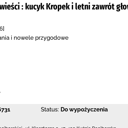
eści : kucyk Kropek i letni zawrót gł
6]
nia i nowele przygodowe
:
e
6731
Status:
Do wypożyczenia