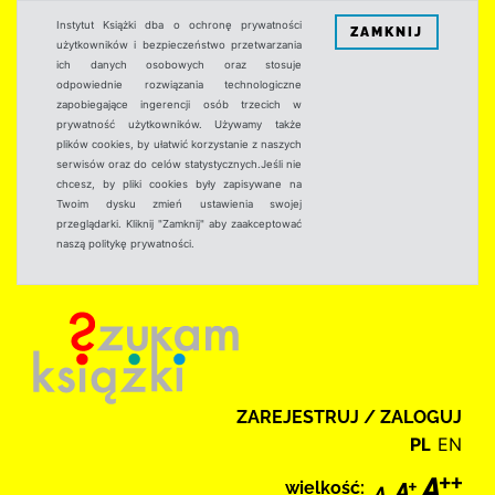
Instytut Książki dba o ochronę prywatności
ZAMKNIJ
użytkowników i bezpieczeństwo przetwarzania
ich danych osobowych oraz stosuje
odpowiednie rozwiązania technologiczne
zapobiegające ingerencji osób trzecich w
prywatność użytkowników. Używamy także
plików cookies, by ułatwić korzystanie z naszych
serwisów oraz do celów statystycznych.Jeśli nie
chcesz, by pliki cookies były zapisywane na
Twoim dysku zmień ustawienia swojej
przeglądarki. Kliknij "Zamknij" aby zaakceptować
naszą politykę prywatności.
ZAREJESTRUJ / ZALOGUJ
PL
EN
wielkość: