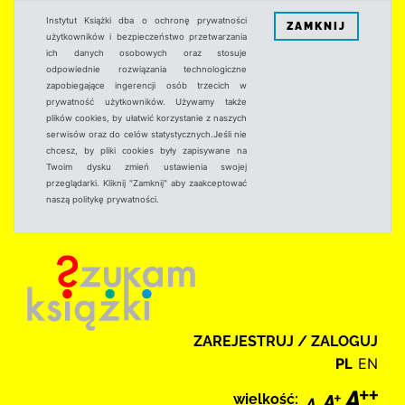
Instytut Książki dba o ochronę prywatności
ZAMKNIJ
użytkowników i bezpieczeństwo przetwarzania
ich danych osobowych oraz stosuje
odpowiednie rozwiązania technologiczne
zapobiegające ingerencji osób trzecich w
prywatność użytkowników. Używamy także
plików cookies, by ułatwić korzystanie z naszych
serwisów oraz do celów statystycznych.Jeśli nie
chcesz, by pliki cookies były zapisywane na
Twoim dysku zmień ustawienia swojej
przeglądarki. Kliknij "Zamknij" aby zaakceptować
naszą politykę prywatności.
ZAREJESTRUJ / ZALOGUJ
PL
EN
wielkość: